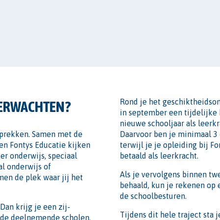
Rond je het geschiktheidson
VERWACHTEN?
in september een tijdelijke
nieuwe schooljaar als leerk
esprekken. Samen met de
Daarvoor ben je minimaal 3
 en Fontys Educatie kijken
terwijl je je opleiding bij F
ier onderwijs, speciaal
betaald als leerkracht.
al onderwijs of
Als je vervolgens binnen tw
men de plek waar jij het
behaald, kun je rekenen op 
de schoolbesturen.
an krijg je een zij-
Tijdens dit hele traject sta j
 de deelnemende scholen.