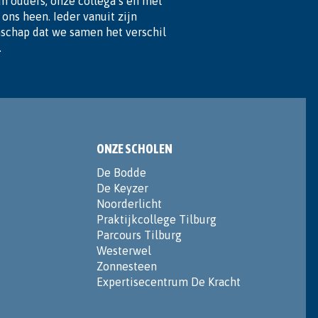
n ouders, onze collega’s en met
ons heen. Ieder vanuit zijn
nschap dat we samen het verschil
.
ONZE SCHOLEN
De Bodde
De Keyzer
Noorderlicht
Praktijkcollege Tilburg
Parcours Tilburg
Westerwel
Zonnesteen
Expertisecentrum De Kracht