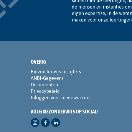
samen met de leerlingen, hu
de mensen en instanties om 
eigen expertise, in de wete
maken voor onze leerlingen
OVERIG
Biezonderwijs in cijfers
ANBI-Gegevens
Documenten
Privacybeleid
Inloggen voor medewerkers
VOLG BIEZONDERWIJS OP SOCIAL!