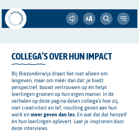
A
A
IK GEEF
COLLEGA’S OVER HUN IMPACT
VERTROUWEN DAT ZE
Bij Biezonderwijs draait het niet alleen om
lesgeven, maar om méér dan dat: je biedt
HET ZELF KUNNEN
perspectief, bouwt vertrouwen op én helpt
leerlingen groeien op hun eigen manier.
In de
verhalen op deze pagina delen collega’s hoe zij,
LES
met creativiteit en lef, invulling geven aan hun
werk en
meer geven dan les
. En wat dat dat henzelf
én hun leerlingen oplevert.
Laat je inspireren door
deze interviews.