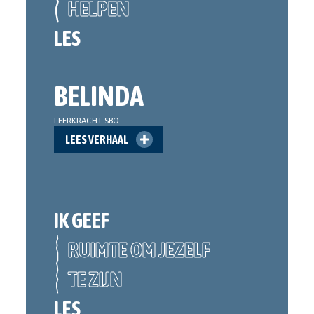
HELPEN
LES
BELINDA
LEERKRACHT SBO
LEES VERHAAL
IK GEEF
RUIMTE OM JEZELF
TE ZIJN
LES