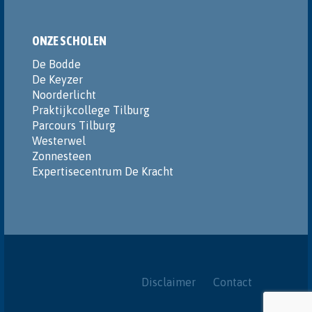
ONZE SCHOLEN
De Bodde
De Keyzer
Noorderlicht
Praktijkcollege Tilburg
Parcours Tilburg
Westerwel
Zonnesteen
Expertisecentrum De Kracht
Disclaimer
Contact