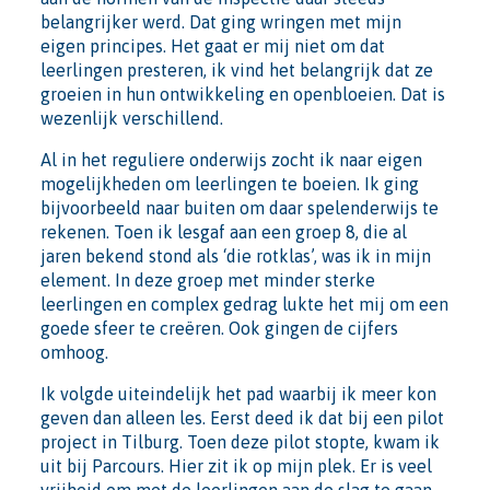
belangrijker werd. Dat ging wringen met mijn
eigen principes. Het gaat er mij niet om dat
leerlingen presteren, ik vind het belangrijk dat ze
groeien in hun ontwikkeling en openbloeien. Dat is
wezenlijk verschillend.
Al in het reguliere onderwijs zocht ik naar eigen
mogelijkheden om leerlingen te boeien. Ik ging
bijvoorbeeld naar buiten om daar spelenderwijs te
rekenen. Toen ik lesgaf aan een groep 8, die al
jaren bekend stond als ‘die rotklas’, was ik in mijn
element. In deze groep met minder sterke
leerlingen en complex gedrag lukte het mij om een
goede sfeer te creëren. Ook gingen de cijfers
omhoog.
Ik volgde uiteindelijk het pad waarbij ik meer kon
geven dan alleen les. Eerst deed ik dat bij een pilot
project in Tilburg. Toen deze pilot stopte, kwam ik
uit bij Parcours. Hier zit ik op mijn plek. Er is veel
vrijheid om met de leerlingen aan de slag te gaan.