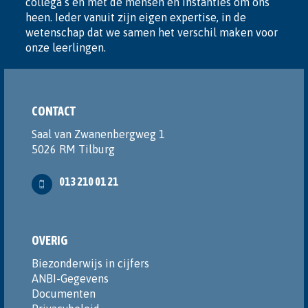
collega’s en met de mensen en instanties om ons
heen. Ieder vanuit zijn eigen expertise, in de
wetenschap dat we samen het verschil maken voor
onze leerlingen.
CONTACT
Saal van Zwanenbergweg 1
5026 RM Tilburg
013 210 01 21
OVERIG
Biezonderwijs in cijfers
ANBI-Gegevens
Documenten