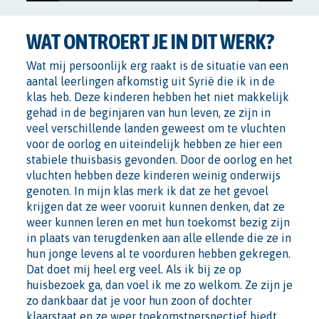
PLAY
MUTE
SETTINGS
ENTER
FULLSCRE
WAT ONTROERT JE IN DIT WERK?
Wat mij persoonlijk erg raakt is de situatie van een
aantal leerlingen afkomstig uit Syrië die ik in de
klas heb. Deze kinderen hebben het niet makkelijk
gehad in de beginjaren van hun leven, ze zijn in
veel verschillende landen geweest om te vluchten
voor de oorlog en uiteindelijk hebben ze hier een
stabiele thuisbasis gevonden. Door de oorlog en het
vluchten hebben deze kinderen weinig onderwijs
genoten. In mijn klas merk ik dat ze het gevoel
krijgen dat ze weer vooruit kunnen denken, dat ze
weer kunnen leren en met hun toekomst bezig zijn
in plaats van terugdenken aan alle ellende die ze in
hun jonge levens al te voorduren hebben gekregen.
Dat doet mij heel erg veel. Als ik bij ze op
huisbezoek ga, dan voel ik me zo welkom. Ze zijn je
zo dankbaar dat je voor hun zoon of dochter
klaarstaat en ze weer toekomstperspectief biedt.