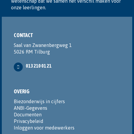
wetenschap dat we samen het verschil maken voor
onze leerlingen.
CONTACT
Saal van Zwanenbergweg 1
5026 RM Tilburg
013 210 01 21
OVERIG
Biezonderwijs in cijfers
ANBI-Gegevens
Documenten
Privacybeleid
Inloggen voor medewerkers