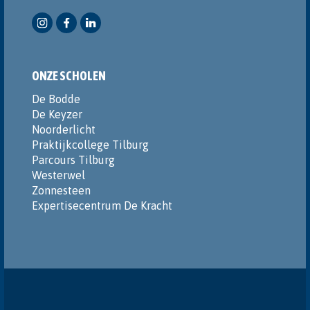
ONZE SCHOLEN
De Bodde
De Keyzer
Noorderlicht
Praktijkcollege Tilburg
Parcours Tilburg
Westerwel
Zonnesteen
Expertisecentrum De Kracht